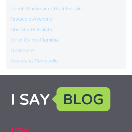
Talenti-Montesacro-Prati Fiscale
Testaccio-Aventino
Tiburtina-Pietralata
Tor di Quinto-Flaminia
Trastevere
Tuscolana-Centocelle
LEGAL