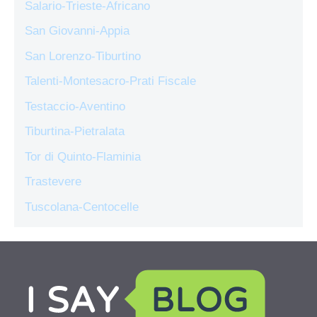
Salario-Trieste-Africano
San Giovanni-Appia
San Lorenzo-Tiburtino
Talenti-Montesacro-Prati Fiscale
Testaccio-Aventino
Tiburtina-Pietralata
Tor di Quinto-Flaminia
Trastevere
Tuscolana-Centocelle