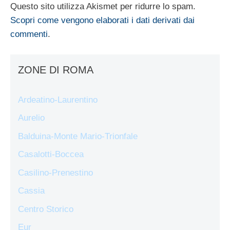
Questo sito utilizza Akismet per ridurre lo spam.
Scopri come vengono elaborati i dati derivati dai
commenti
.
ZONE DI ROMA
Ardeatino-Laurentino
Aurelio
Balduina-Monte Mario-Trionfale
Casalotti-Boccea
Casilino-Prenestino
Cassia
Centro Storico
Eur