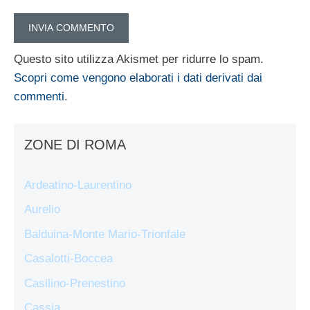
Questo sito utilizza Akismet per ridurre lo spam.
Scopri come vengono elaborati i dati derivati dai
commenti
.
ZONE DI ROMA
Ardeatino-Laurentino
Aurelio
Balduina-Monte Mario-Trionfale
Casalotti-Boccea
Casilino-Prenestino
Cassia