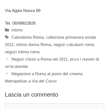
Via Appia Nuova 69
Tel. 06/89822626
Categorie
Intimo
Tag
Calzedonia Roma
,
collezione primavera estate
2012
,
intimo donna Roma
,
negozi calzature roma
,
negozi intimo roma
Negozi chiusi a Roma nel 2011, ecco i numeri di
un’ecatombe
Megastore a Roma al posto del cinema
Metropolitan a Via del Corso
Lascia un commento
Commento