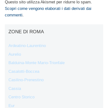
Questo sito utilizza Akismet per ridurre lo spam.
Scopri come vengono elaborati i dati derivati dai
commenti
.
ZONE DI ROMA
Ardeatino-Laurentino
Aurelio
Balduina-Monte Mario-Trionfale
Casalotti-Boccea
Casilino-Prenestino
Cassia
Centro Storico
Eur