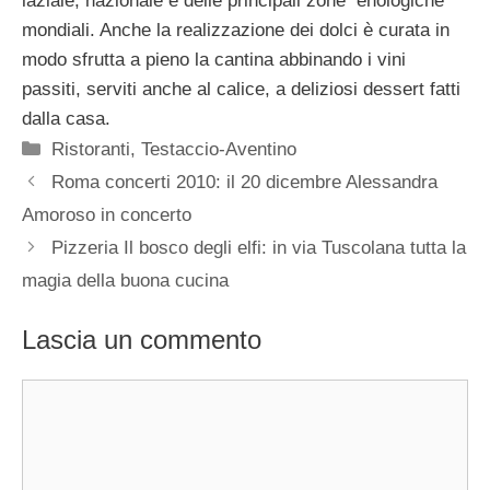
laziale, nazionale e delle principali zone enologiche
mondiali. Anche la realizzazione dei dolci è curata in
modo sfrutta a pieno la cantina abbinando i vini
passiti, serviti anche al calice, a deliziosi dessert fatti
dalla casa.
Categorie
Ristoranti
,
Testaccio-Aventino
Roma concerti 2010: il 20 dicembre Alessandra
Amoroso in concerto
Pizzeria Il bosco degli elfi: in via Tuscolana tutta la
magia della buona cucina
Lascia un commento
Commento