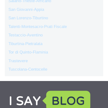
Salario-Trieste-Africano
San Giovanni-Appia
San Lorenzo-Tiburtino
Talenti-Montesacro-Prati Fiscale
Testaccio-Aventino
Tiburtina-Pietralata
Tor di Quinto-Flaminia
Trastevere
Tuscolana-Centocelle