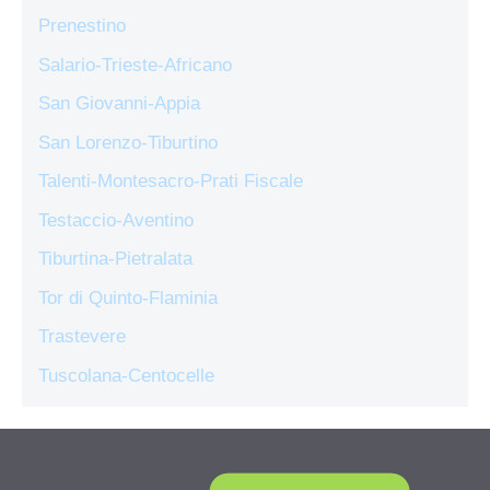
Prenestino
Salario-Trieste-Africano
San Giovanni-Appia
San Lorenzo-Tiburtino
Talenti-Montesacro-Prati Fiscale
Testaccio-Aventino
Tiburtina-Pietralata
Tor di Quinto-Flaminia
Trastevere
Tuscolana-Centocelle