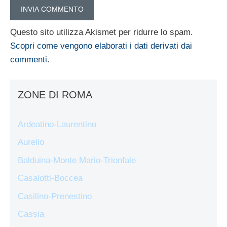
Questo sito utilizza Akismet per ridurre lo spam.
Scopri come vengono elaborati i dati derivati dai
commenti
.
ZONE DI ROMA
Ardeatino-Laurentino
Aurelio
Balduina-Monte Mario-Trionfale
Casalotti-Boccea
Casilino-Prenestino
Cassia