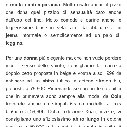
e
moda contemporanea
. Molto usato anche il pizzo
che dona quel pizzico di sensualità dato anche
dall’uso del lino. Molto comode e carine anche le
leggerissime bluse in seta facili da abbinare a un
jeans
informale o semplicemente ad un paio di
leggins
.
Per una
donna
più elegante ma che non vuole perdere
mai il senso dello spirito, consigliamo la mantella
doppio petto proposta in beige e vostra a soli 99€ da
abbinare ad un
abito
tubino in cotone stretch blu,
proposto a 79.90€. Rimenando sempre in tema abitini
che in primavera sono sempre alla moda, da
Coin
troverete anche un simpaticissimo modello a pois
blu/nero a 59,90€. Dalla collezione Koan, invece, vi
consigliamo uno sfiziosissimo
abito lungo
in cotone
operato a 59,00€ e la camicia ricamata in voile di