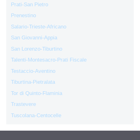
Prati-San Pietro
Prenestino
Salario-Trieste-Africano
San Giovanni-Appia
San Lorenzo-Tiburtino
Talenti-Montesacro-Prati Fiscale
Testaccio-Aventino
Tiburtina-Pietralata
Tor di Quinto-Flaminia
Trastevere
Tuscolana-Centocelle