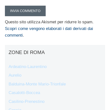
Questo sito utilizza Akismet per ridurre lo spam.
Scopri come vengono elaborati i dati derivati dai
commenti
.
ZONE DI ROMA
Ardeatino-Laurentino
Aurelio
Balduina-Monte Mario-Trionfale
Casalotti-Boccea
Casilino-Prenestino