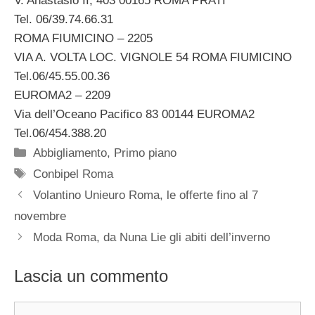
V. Anastasio II, 403 00165 ROMA PRATI
Tel. 06/39.74.66.31
ROMA FIUMICINO – 2205
VIA A. VOLTA LOC. VIGNOLE 54 ROMA FIUMICINO
Tel.06/45.55.00.36
EUROMA2 – 2209
Via dell’Oceano Pacifico 83 00144 EUROMA2
Tel.06/454.388.20
Categorie
Abbigliamento
,
Primo piano
Tag
Conbipel Roma
Volantino Unieuro Roma, le offerte fino al 7
novembre
Moda Roma, da Nuna Lie gli abiti dell’inverno
Lascia un commento
Commento