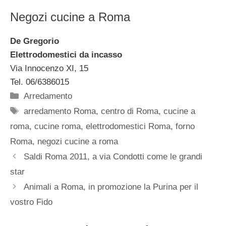
Negozi cucine a Roma
De Gregorio
Elettrodomestici da incasso
Via Innocenzo XI, 15
Tel. 06/6386015
Categorie
Arredamento
Tag
arredamento Roma
,
centro di Roma
,
cucine a
roma
,
cucine roma
,
elettrodomestici Roma
,
forno
Roma
,
negozi cucine a roma
Saldi Roma 2011, a via Condotti come le grandi
star
Animali a Roma, in promozione la Purina per il
vostro Fido