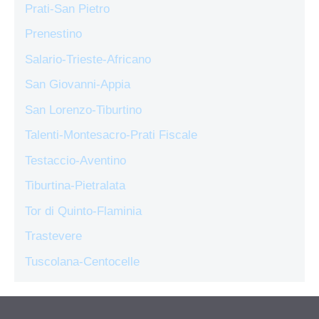
Prati-San Pietro
Prenestino
Salario-Trieste-Africano
San Giovanni-Appia
San Lorenzo-Tiburtino
Talenti-Montesacro-Prati Fiscale
Testaccio-Aventino
Tiburtina-Pietralata
Tor di Quinto-Flaminia
Trastevere
Tuscolana-Centocelle