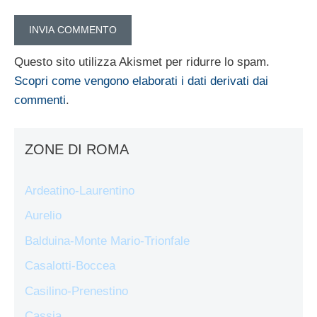
Questo sito utilizza Akismet per ridurre lo spam.
Scopri come vengono elaborati i dati derivati dai
commenti
.
ZONE DI ROMA
Ardeatino-Laurentino
Aurelio
Balduina-Monte Mario-Trionfale
Casalotti-Boccea
Casilino-Prenestino
Cassia