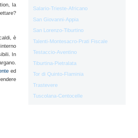
tion, la
Salario-Trieste-Africano
ettare?
San Giovanni-Appia
San Lorenzo-Tiburtino
aldi, è
Talenti-Montesacro-Prati Fiscale
’interno
Testaccio-Aventino
bili. In
largano.
Tiburtina-Pietralata
ente
ed
Tor di Quinto-Flaminia
rendere
Trastevere
Tuscolana-Centocelle