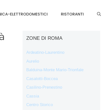
NICA-ELETTRODOMESTICI
RISTORANTI
à
ZONE DI ROMA
Ardeatino-Laurentino
Aurelio
Balduina-Monte Mario-Trionfale
Casalotti-Boccea
Casilino-Prenestino
Cassia
Centro Storico