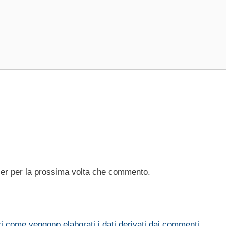
ser per la prossima volta che commento.
i come vengono elaborati i dati derivati dai commenti
.