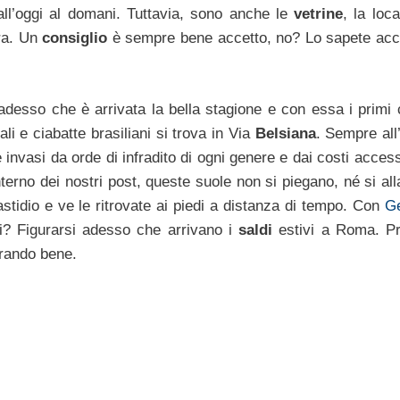
ll’oggi al domani. Tuttavia, sono anche le
vetrine
, la loca
ora. Un
consiglio
è sempre bene accetto, no? Lo sapete acc
desso che è arrivata la bella stagione e con essa i primi c
dali e ciabatte brasiliani si trova in Via
Belsiana
. Sempre all
invasi da orde di infradito di ogni genere e dai costi accessi
nterno dei nostri post, queste suole non si piegano, né si al
stidio e ve le ritrovate ai piedi a distanza di tempo. Con
G
i? Figurarsi adesso che arrivano i
saldi
estivi a Roma. P
rando bene.