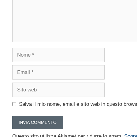
Nome
Email
Sito
web
Salva il mio nome, email e sito web in questo brow
Questo sito utilizza Akismet per ridurre lo spam.
Scopr