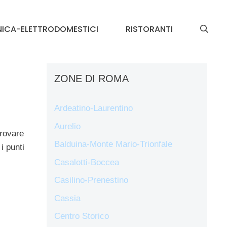
NICA-ELETTRODOMESTICI
RISTORANTI
ZONE DI ROMA
Ardeatino-Laurentino
Aurelio
trovare
Balduina-Monte Mario-Trionfale
i punti
Casalotti-Boccea
Casilino-Prenestino
Cassia
Centro Storico