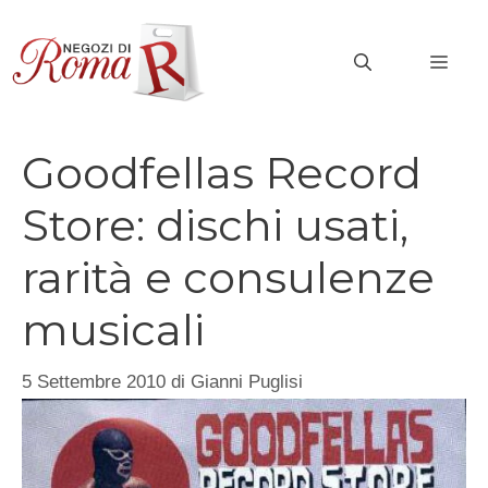
Vai
al
MEN
contenuto
Goodfellas Record
Store: dischi usati,
rarità e consulenze
musicali
5 Settembre 2010
di
Gianni Puglisi