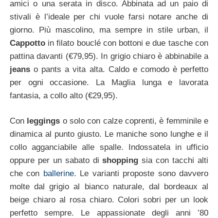
amici o una serata in disco. Abbinata ad un paio di
stivali è l’ideale per chi vuole farsi notare anche di
giorno. Più mascolino, ma sempre in stile urban, il
Cappotto
in filato bouclé con bottoni e due tasche con
pattina davanti (€79,95). In grigio chiaro è abbinabile a
jeans
o pants a vita alta. Caldo e comodo è perfetto
per ogni occasione. La Maglia lunga e lavorata
fantasia, a collo alto (€29,95).
Con
leggings
o solo con calze coprenti, è femminile e
dinamica al punto giusto. Le maniche sono lunghe e il
collo agganciabile alle spalle. Indossatela in ufficio
oppure per un sabato di
shopping
sia con tacchi alti
che con
ballerine
. Le varianti proposte sono davvero
molte dal grigio al bianco naturale, dal bordeaux al
beige chiaro al rosa chiaro. Colori sobri per un look
perfetto sempre. Le appassionate degli anni ’80