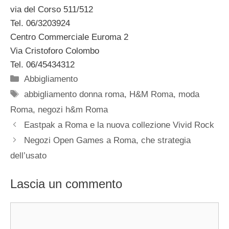
via del Corso 511/512
Tel. 06/3203924
Centro Commerciale Euroma 2
Via Cristoforo Colombo
Tel. 06/45434312
Categorie
Abbigliamento
Tag
abbigliamento donna roma
,
H&M Roma
,
moda
Roma
,
negozi h&m Roma
Eastpak a Roma e la nuova collezione Vivid Rock
Negozi Open Games a Roma, che strategia
dell’usato
Lascia un commento
Commento