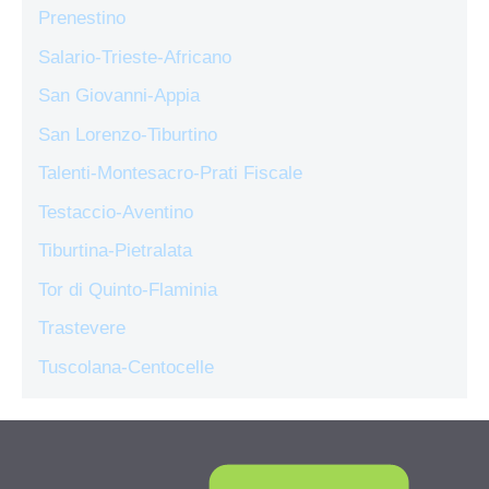
Prenestino
Salario-Trieste-Africano
San Giovanni-Appia
San Lorenzo-Tiburtino
Talenti-Montesacro-Prati Fiscale
Testaccio-Aventino
Tiburtina-Pietralata
Tor di Quinto-Flaminia
Trastevere
Tuscolana-Centocelle