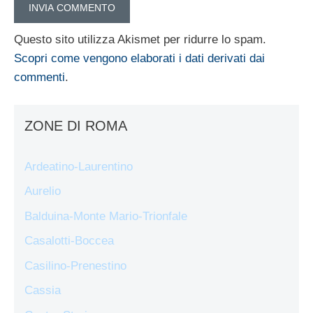
Questo sito utilizza Akismet per ridurre lo spam.
Scopri come vengono elaborati i dati derivati dai
commenti
.
ZONE DI ROMA
Ardeatino-Laurentino
Aurelio
Balduina-Monte Mario-Trionfale
Casalotti-Boccea
Casilino-Prenestino
Cassia