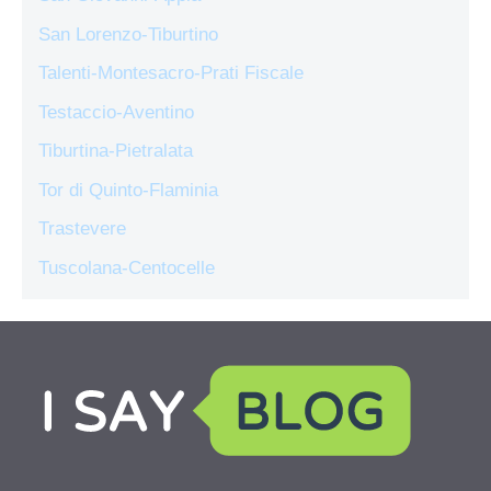
San Lorenzo-Tiburtino
Talenti-Montesacro-Prati Fiscale
Testaccio-Aventino
Tiburtina-Pietralata
Tor di Quinto-Flaminia
Trastevere
Tuscolana-Centocelle