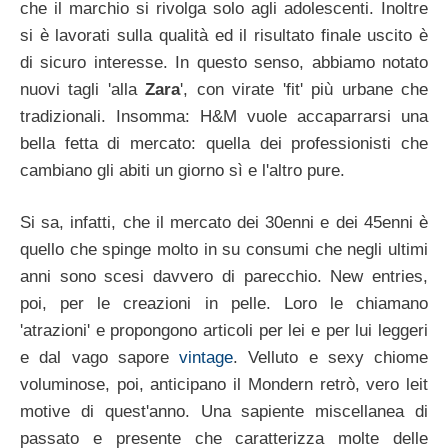
che il marchio si rivolga solo agli adolescenti. Inoltre
si è lavorati sulla qualità ed il risultato finale uscito è
di sicuro interesse. In questo senso, abbiamo notato
nuovi tagli 'alla
Zara
', con virate 'fit' più urbane che
tradizionali. Insomma: H&M vuole accaparrarsi una
bella fetta di mercato: quella dei professionisti che
cambiano gli abiti un giorno sì e l'altro pure.
Si sa, infatti, che il mercato dei 30enni e dei 45enni è
quello che spinge molto in su consumi che negli ultimi
anni sono scesi davvero di parecchio. New entries,
poi, per le creazioni in pelle. Loro le chiamano
'atrazioni' e propongono articoli per lei e per lui leggeri
e dal vago sapore
vintage
. Velluto e sexy chiome
voluminose, poi, anticipano il Mondern retrò, vero leit
motive di quest'anno. Una sapiente miscellanea di
passato e presente che caratterizza molte delle