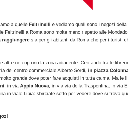
iamo a quelle
Feltrinelli
e vediamo quali sono i negozi della
erie Feltrinelli a Roma sono molte meno rispetto alle Mondado
a raggiungere
sia per gli abitanti da Roma che per i turisti c
e altre ne coprono la zona adiacente. Cercando tra le libreri
lleria del centro commerciale Alberto Sordi,
in piazza Colonn
olto grande dove poter fare acquisti in tutta calma. Ma le li
ni
, in via
Appia Nuova
, in via via della Traspontina, in via E
a in viale Libia: sbirciate sotto per vedere dove si trova que
gozi