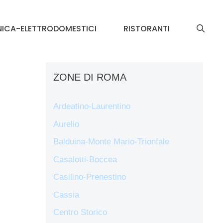
NICA-ELETTRODOMESTICI
RISTORANTI
ZONE DI ROMA
Ardeatino-Laurentino
Aurelio
Balduina-Monte Mario-Trionfale
Casalotti-Boccea
Casilino-Prenestino
Cassia
Centro Storico