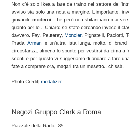
Non c’è solo Ikea a fare da traino nel settore dell’i
avviso sia solo una nota a margine. L’importante, inv
giovanili,
moderni
, che però non sbilanciano mai verso 
quanto per lei. Chiaro: se state cercando invece il class
davvero. Fay, Peuterey,
Moncler
, Pignatelli, Paciotti, 
Prada,
Armani
e un’altra lista lunga, molto, di bran
circostanza, almeno lo spunto per vestirsi da cima a f
sconti e per questo vi suggeriamo di andare a fare un
fate a comprare ora, magari tra un mesetto.. chissà.
Photo Credit|
modalizer
Negozi Gruppo Clark a Roma
Piazzale della Radio, 85