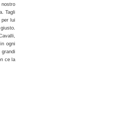
 nostro
. Tagli
 per lui
 giusto.
Cavalli,
in ogni
 grandi
n ce la