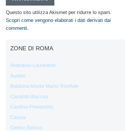
Questo sito utilizza Akismet per ridurre lo spam.
Scopri come vengono elaborati i dati derivati dai
commenti
.
ZONE DI ROMA
Ardeatino-Laurentino
Aurelio
Balduina-Monte Mario-Trionfale
Casalotti-Boccea
Casilino-Prenestino
Cassia
Centro Storico