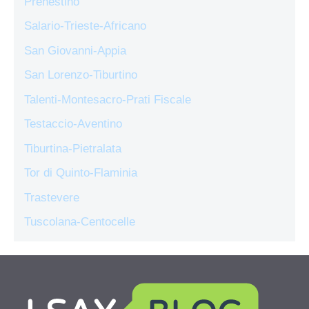
Prenestino
Salario-Trieste-Africano
San Giovanni-Appia
San Lorenzo-Tiburtino
Talenti-Montesacro-Prati Fiscale
Testaccio-Aventino
Tiburtina-Pietralata
Tor di Quinto-Flaminia
Trastevere
Tuscolana-Centocelle