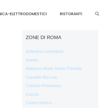
NICA-ELETTRODOMESTICI
RISTORANTI
ZONE DI ROMA
Ardeatino-Laurentino
Aurelio
Balduina-Monte Mario-Trionfale
Casalotti-Boccea
Casilino-Prenestino
Cassia
Centro Storico