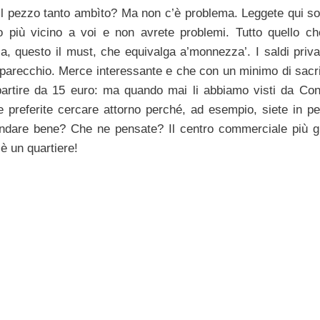
o il pezzo tanto ambìto? Ma non c’è problema. Leggete qui so
 più vicino a voi e non avrete problemi. Tutto quello ch
ca, questo il must, che equivalga a’monnezza’. I saldi priva
arecchio. Merce interessante e che con un minimo di sacrif
 partire da 15 euro: ma quando mai li abbiamo visti da Con
 preferite cercare attorno perché, ad esempio, siete in per
dare bene? Che ne pensate? Il centro commerciale più g
 un quartiere!