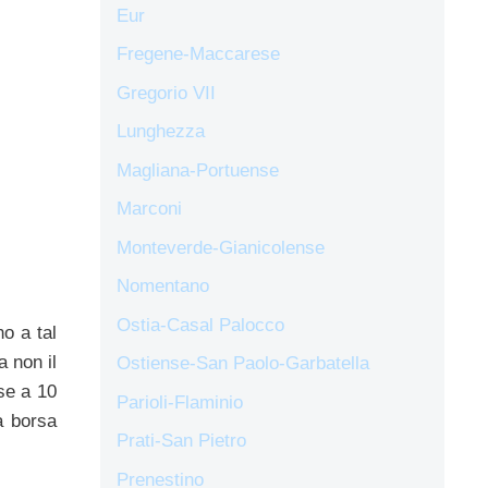
Eur
Fregene-Maccarese
Gregorio VII
Lunghezza
Magliana-Portuense
Marconi
Monteverde-Gianicolense
Nomentano
Ostia-Casal Palocco
no a tal
a non il
Ostiense-San Paolo-Garbatella
rse a 10
Parioli-Flaminio
a borsa
Prati-San Pietro
Prenestino