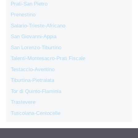
Prati-San Pietro
Prenestino
Salario-Trieste-Africano
San Giovanni-Appia
San Lorenzo-Tiburtino
Talenti-Montesacro-Prati Fiscale
Testaccio-Aventino
Tiburtina-Pietralata
Tor di Quinto-Flaminia
Trastevere
Tuscolana-Centocelle