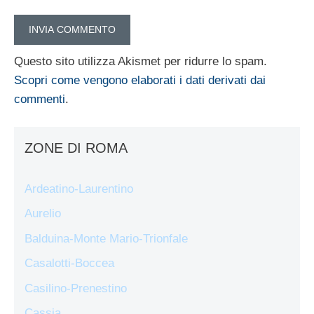
Questo sito utilizza Akismet per ridurre lo spam.
Scopri come vengono elaborati i dati derivati dai
commenti
.
ZONE DI ROMA
Ardeatino-Laurentino
Aurelio
Balduina-Monte Mario-Trionfale
Casalotti-Boccea
Casilino-Prenestino
Cassia