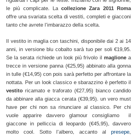
riguarda i capi per le feste. Iniziamo con le signorine,
le più complicate. La
collezione Zara 2011 Roma
offre una svariata scelta di vestiti, completi e giacconi
tanto che avrete l’imbarazzo della scelta.
Il vestito in maglia con taschini, disponibile dai 2 ai 14
anni, in versione blu cobalto sarà tuo per soli €19,95.
Se la serata richiede un look più frivolo il
maglione
a
trecce in versione panna (€25,95) abbinato alla gonna
in tulle (€14,95) con pois sarà perfetto per affrontare la
nottata. Per un look classico e sbarazzino è perfetto il
vestito
ricamato e traforato (€27,95) bianco candido
da abbinare alla giacca cerata (€39,95). un vero must
have per chi non sa rinunciare al classico. Per chi
vuole apparire davvero glamour consigliamo il
giaccone in pelliccia di leopardo (€45,95), davvero
molto cool. Sotto l’albero, accanto al
presepe
,