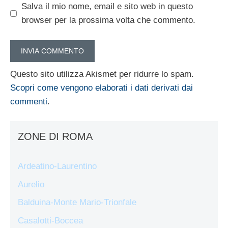
Salva il mio nome, email e sito web in questo
browser per la prossima volta che commento.
Questo sito utilizza Akismet per ridurre lo spam.
Scopri come vengono elaborati i dati derivati dai
commenti
.
ZONE DI ROMA
Ardeatino-Laurentino
Aurelio
Balduina-Monte Mario-Trionfale
Casalotti-Boccea