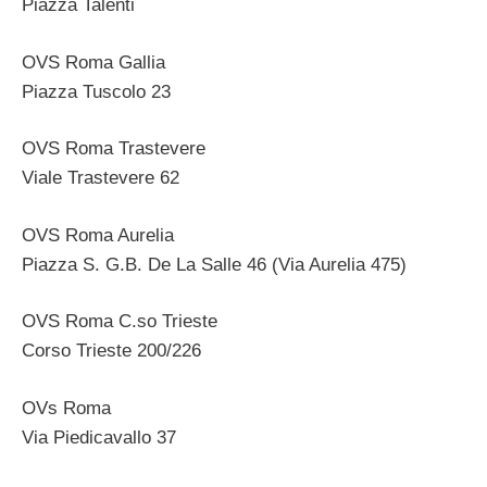
Piazza Talenti
OVS Roma Gallia
Piazza Tuscolo 23
OVS Roma Trastevere
Viale Trastevere 62
OVS Roma Aurelia
Piazza S. G.B. De La Salle 46 (Via Aurelia 475)
OVS Roma C.so Trieste
Corso Trieste 200/226
OVs Roma
Via Piedicavallo 37