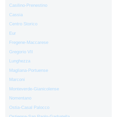
Casilino-Prenestino
Cassia
Centro Storico
Eur
Fregene-Maccarese
Gregorio VII
Lunghezza
Magliana-Portuense
Marconi
Monteverde-Gianicolense
Nomentano
Ostia-Casal Palocco
Ostiense-San Paolo-Garbatella