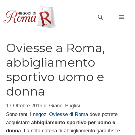
Vai
al
MEN
contenuto
Oviesse a Roma,
abbigliamento
sportivo uomo e
donna
17 Ottobre 2016
di
Gianni Puglisi
Sono tanti i
negozi Oviesse di Roma
dove potrete
acquistare
abbigliamento sportivo per uomo e
donna
. La nota catena di abbigliamento garantisce