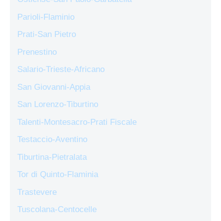
Parioli-Flaminio
Prati-San Pietro
Prenestino
Salario-Trieste-Africano
San Giovanni-Appia
San Lorenzo-Tiburtino
Talenti-Montesacro-Prati Fiscale
Testaccio-Aventino
Tiburtina-Pietralata
Tor di Quinto-Flaminia
Trastevere
Tuscolana-Centocelle