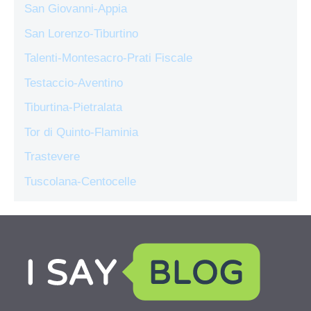
San Giovanni-Appia
San Lorenzo-Tiburtino
Talenti-Montesacro-Prati Fiscale
Testaccio-Aventino
Tiburtina-Pietralata
Tor di Quinto-Flaminia
Trastevere
Tuscolana-Centocelle