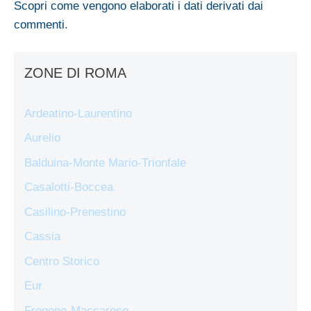
Scopri come vengono elaborati i dati derivati dai
commenti
.
ZONE DI ROMA
Ardeatino-Laurentino
Aurelio
Balduina-Monte Mario-Trionfale
Casalotti-Boccea
Casilino-Prenestino
Cassia
Centro Storico
Eur
Fregene-Maccarese