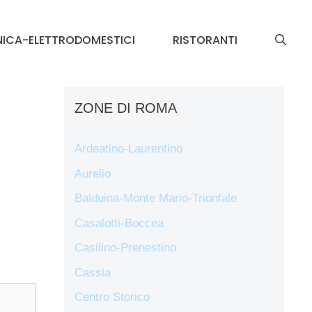
NICA-ELETTRODOMESTICI
RISTORANTI
ZONE DI ROMA
Ardeatino-Laurentino
Aurelio
Balduina-Monte Mario-Trionfale
Casalotti-Boccea
Casilino-Prenestino
Cassia
Centro Storico