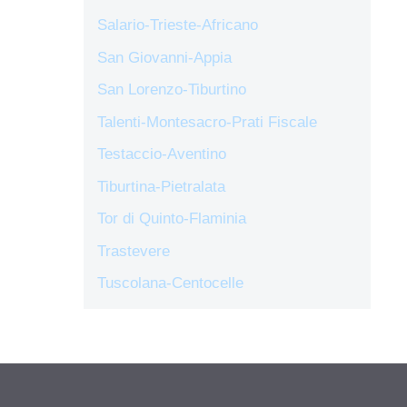
Salario-Trieste-Africano
San Giovanni-Appia
San Lorenzo-Tiburtino
Talenti-Montesacro-Prati Fiscale
Testaccio-Aventino
Tiburtina-Pietralata
Tor di Quinto-Flaminia
Trastevere
Tuscolana-Centocelle