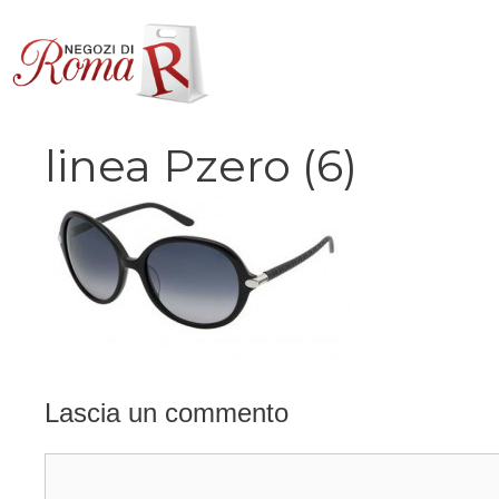
Vai
al
contenuto
linea Pzero (6)
Lascia un commento
Commento