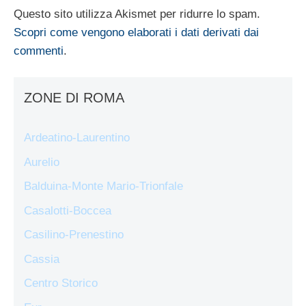
Questo sito utilizza Akismet per ridurre lo spam.
Scopri come vengono elaborati i dati derivati dai
commenti
.
ZONE DI ROMA
Ardeatino-Laurentino
Aurelio
Balduina-Monte Mario-Trionfale
Casalotti-Boccea
Casilino-Prenestino
Cassia
Centro Storico