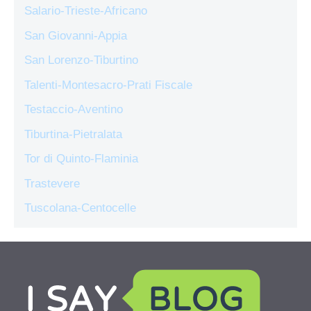
Salario-Trieste-Africano
San Giovanni-Appia
San Lorenzo-Tiburtino
Talenti-Montesacro-Prati Fiscale
Testaccio-Aventino
Tiburtina-Pietralata
Tor di Quinto-Flaminia
Trastevere
Tuscolana-Centocelle