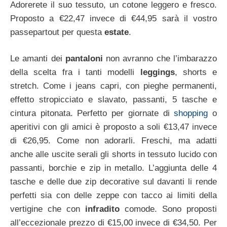
Adorerete il suo tessuto, un cotone leggero e fresco.
Proposto a €22,47 invece di €44,95 sarà il vostro
passepartout per questa
estate
.
Le amanti dei
pantaloni
non avranno che l’imbarazzo
della scelta fra i tanti modelli
leggings
, shorts e
stretch. Come i jeans capri, con pieghe permanenti,
effetto stropicciato e slavato, passanti, 5 tasche e
cintura pitonata. Perfetto per giornate di
shopping
o
aperitivi con gli amici è proposto a soli €13,47 invece
di €26,95. Come non adorarli. Freschi, ma adatti
anche alle uscite serali gli shorts in tessuto lucido con
passanti, borchie e zip in metallo. L’aggiunta delle 4
tasche e delle due zip decorative sul davanti li rende
perfetti sia con delle zeppe con tacco ai limiti della
vertigine che con
infradito
comode. Sono proposti
all’eccezionale prezzo di €15,00 invece di €34,50. Per