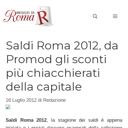
Vai
al
MEN
contenuto
Saldi Roma 2012, da
Promod gli sconti
più chiacchierati
della capitale
16 Luglio 2012
di
Redazione
Saldi Roma 2012
, la stagione dei saldi è appena
iniziata e i prezzi davvero esagerati della collezione