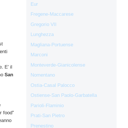
Eur
Fregene-Maccarese
Gregorio VII
Lunghezza
st
Magliana-Portuense
enti
Marconi
Monteverde-Gianicolense
. E’ il
mo
San
Nomentano
Ostia-Casal Palocco
Ostiense-San Paolo-Garbatella
e
Parioli-Flaminio
r food”
Prati-San Pietro
leanno
Prenestino