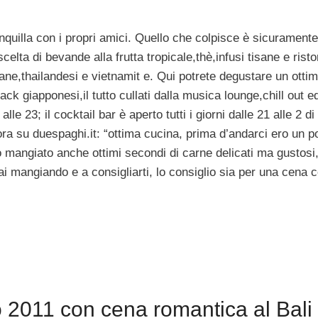
quilla con i propri amici. Quello che colpisce è sicuramente
elta di bevande alla frutta tropicale,thè,infusi tisane e rist
iane,thailandesi e vietnamit e. Qui potrete degustare un otti
ck giapponesi,il tutto cullati dalla musica lounge,chill out e
e 23; il cocktail bar è aperto tutti i giorni dalle 21 alle 2 di
ora su duespaghi.it: “ottima cucina, prima d’andarci ero un p
 mangiato anche ottimi secondi di carne delicati ma gustosi, 
ai mangiando e a consigliarti, lo consiglio sia per una cena 
 2011 con cena romantica al Bali