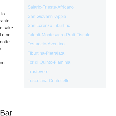
Salario-Trieste-Africano
 lo
San Giovanni-Appia
orante
San Lorenzo-Tiburtino
mo sakè
d etno.
Talenti-Montesacro-Prati Fiscale
 notte.
Testaccio-Aventino
o
Tiburtina-Pietralata
il
Tor di Quinto-Flaminia
con
Trastevere
Tuscolana-Centocelle
 Bar