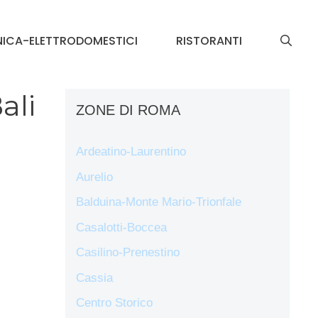
NICA-ELETTRODOMESTICI
RISTORANTI
ali
ZONE DI ROMA
Ardeatino-Laurentino
Aurelio
Balduina-Monte Mario-Trionfale
Casalotti-Boccea
Casilino-Prenestino
Cassia
Centro Storico