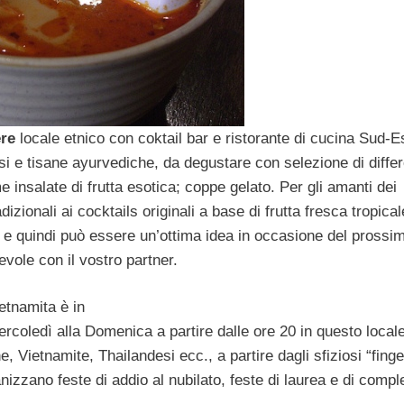
ere
locale etnico con coktail bar e ristorante di cucina Sud-E
usi e tisane ayurvediche, da degustare con selezione di differ
e insalate di frutta esotica; coppe gelato. Per gli amanti dei
izionali ai cocktails originali a base di frutta fresca tropicale
 e quindi può essere un’ottima idea in occasione del prossi
evole con il vostro partner.
etnamita è in
rcoledì alla Domenica a partire dalle ore 20 in questo local
, Vietnamite, Thailandesi ecc., a partire dagli sfiziosi “finge
rganizzano feste di addio al nubilato, feste di laurea e di comp