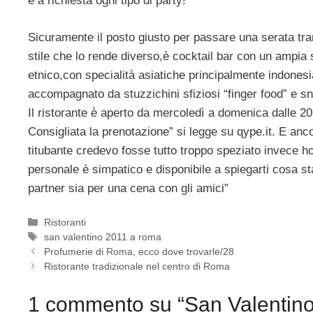
e a richiesta ogni tipo di party!
Sicuramente il posto giusto per passare una serata tran
stile che lo rende diverso,è cocktail bar con un ampia sc
etnico,con specialità asiatiche principalmente indones
accompagnato da stuzzichini sfiziosi “finger food” e sna
Il ristorante è aperto da mercoledì a domenica dalle 20 all
Consigliata la prenotazione” si legge su qype.it. E anc
titubante credevo fosse tutto troppo speziato invece ho
personale è simpatico e disponibile a spiegarti cosa st
partner sia per una cena con gli amici”
Categorie
Ristoranti
Tag
san valentino 2011 a roma
Profumerie di Roma, ecco dove trovarle/28
Ristorante tradizionale nel centro di Roma
1 commento su “San Valentino