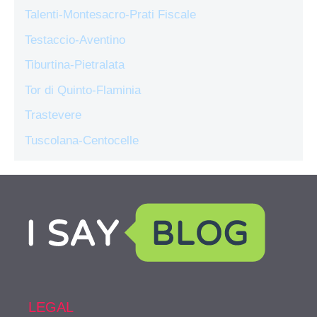
Talenti-Montesacro-Prati Fiscale
Testaccio-Aventino
Tiburtina-Pietralata
Tor di Quinto-Flaminia
Trastevere
Tuscolana-Centocelle
LEGAL