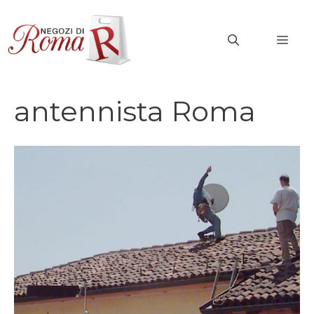
Vai
al
MEN
contenuto
antennista Roma