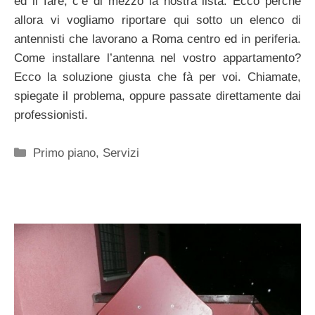
ed il fare, c’è di mezzo la nostra lista. Ecco perché
allora vi vogliamo riportare qui sotto un elenco di
antennisti che lavorano a Roma centro ed in periferia.
Come installare l’antenna nel vostro appartamento?
Ecco la soluzione giusta che fà per voi. Chiamate,
spiegate il problema, oppure passate direttamente dai
professionisti.
Categorie
Primo piano
,
Servizi