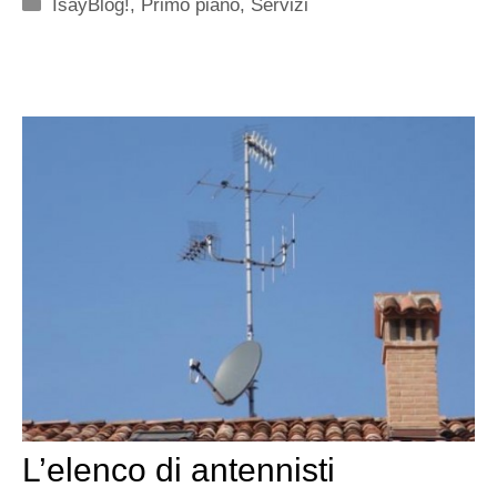
Categorie
IsayBlog!
,
Primo piano
,
Servizi
L’elenco di antennisti