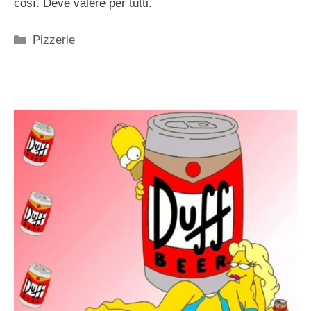
così. Deve valere per tutti.
Categorie
Pizzerie