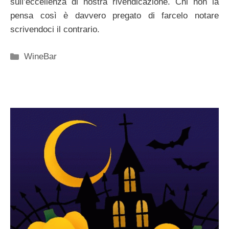
sull’eccellenza di nostra rivendicazione. Chi non la
pensa così è davvero pregato di farcelo notare
scrivendoci il contrario.
Categorie
WineBar