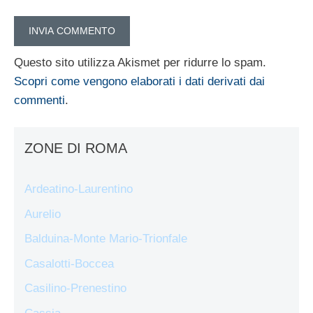
Questo sito utilizza Akismet per ridurre lo spam.
Scopri come vengono elaborati i dati derivati dai
commenti
.
ZONE DI ROMA
Ardeatino-Laurentino
Aurelio
Balduina-Monte Mario-Trionfale
Casalotti-Boccea
Casilino-Prenestino