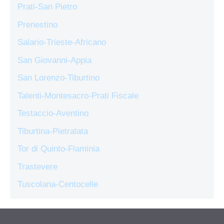
Prati-San Pietro
Prenestino
Salario-Trieste-Africano
San Giovanni-Appia
San Lorenzo-Tiburtino
Talenti-Montesacro-Prati Fiscale
Testaccio-Aventino
Tiburtina-Pietralata
Tor di Quinto-Flaminia
Trastevere
Tuscolana-Centocelle