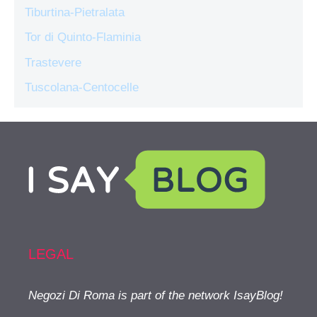
Tiburtina-Pietralata
Tor di Quinto-Flaminia
Trastevere
Tuscolana-Centocelle
LEGAL
Negozi Di Roma is part of the network IsayBlog!