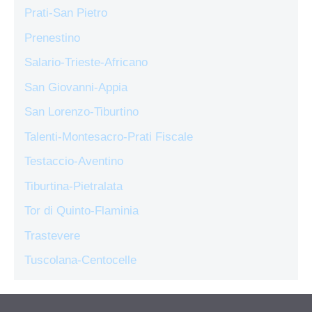
Prati-San Pietro
Prenestino
Salario-Trieste-Africano
San Giovanni-Appia
San Lorenzo-Tiburtino
Talenti-Montesacro-Prati Fiscale
Testaccio-Aventino
Tiburtina-Pietralata
Tor di Quinto-Flaminia
Trastevere
Tuscolana-Centocelle