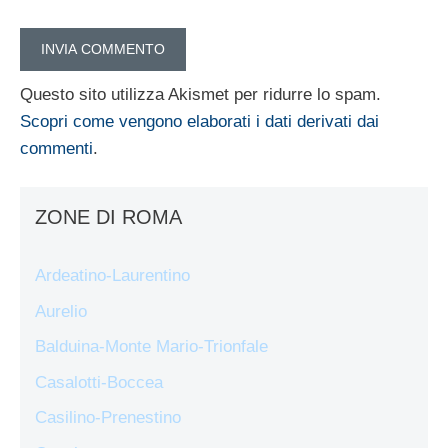
Questo sito utilizza Akismet per ridurre lo spam.
Scopri come vengono elaborati i dati derivati dai
commenti
.
ZONE DI ROMA
Ardeatino-Laurentino
Aurelio
Balduina-Monte Mario-Trionfale
Casalotti-Boccea
Casilino-Prenestino