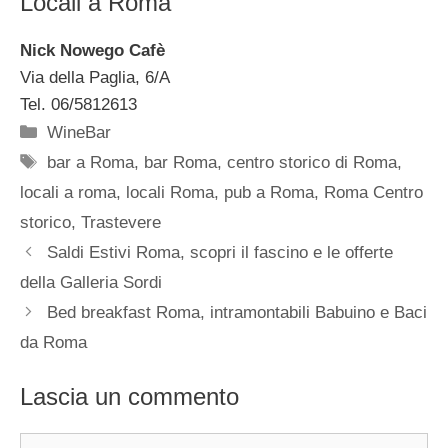
Locali a Roma
Nick Nowego Cafè
Via della Paglia, 6/A
Tel. 06/5812613
Categorie
WineBar
Tag
bar a Roma
,
bar Roma
,
centro storico di Roma
,
locali a roma
,
locali Roma
,
pub a Roma
,
Roma Centro
storico
,
Trastevere
Saldi Estivi Roma, scopri il fascino e le offerte
della Galleria Sordi
Bed breakfast Roma, intramontabili Babuino e Baci
da Roma
Lascia un commento
Commento