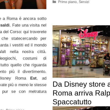
Categorie
Primo piano
,
Servizi
 a Roma è ancora sotto
i
saldi
. Fate una visita nel
a del Corso: qui troverete
o che statecercando per
arda i vestiti ed il mondo
alt nella nostra città.
deogiochi, costumi di
tutto quello che riguarda
ento più il divertimento.
o Disney Roma
Est
, ad
Da Disney store 
vate più o meno le stesse
Roma arriva Ral
tà, pur se con metratura
Spaccatutto