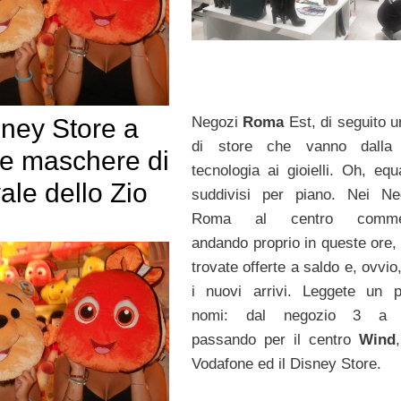
Negozi
Roma
Est, di seguito u
sney Store a
di store che vanno dalla
e maschere di
tecnologia ai gioielli. Oh, eq
le dello Zio
suddivisi per piano. Nei Ne
Roma al centro commerc
andando proprio in queste ore,
trovate offerte a saldo e, ovvi
i nuovi arrivi. Leggete un 
nomi: dal negozio 3 a St
passando per il centro
Wind
Vodafone ed il Disney Store.