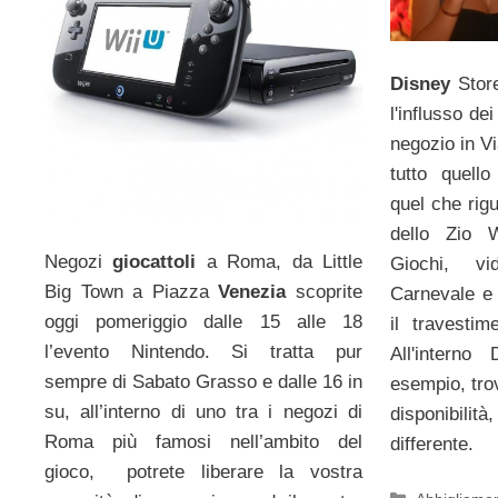
Disney
Store
l'influsso de
negozio in Vi
tutto quell
quel che rigu
dello Zio W
Negozi
giocattoli
a Roma, da Little
Giochi, vi
Big Town a Piazza
Venezia
scoprite
Carnevale e 
oggi pomeriggio dalle 15 alle 18
il travestim
l’evento Nintendo. Si tratta pur
All'intern
sempre di Sabato Grasso e dalle 16 in
esempio, tro
su, all’interno di uno tra i negozi di
disponibili
Roma più famosi nell’ambito del
differente.
gioco, potrete liberare la vostra
Categorie