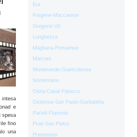
i
Eur
n
Fregene-Maccarese
Gregorio VII
Lunghezza
Magliana-Portuense
Marconi
Monteverde-Gianicolense
Nomentano
Ostia-Casal Palocco
intesa
Ostiense-San Paolo-Garbatella
onad e
Parioli-Flaminio
i spesa
ile fino
Prati-San Pietro
alo una
Prenestino