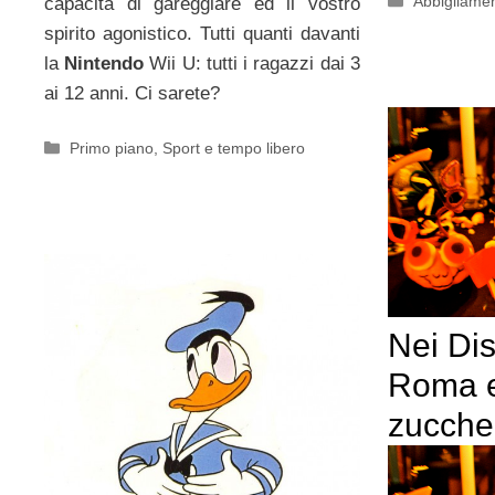
Abbigliame
capacità di gareggiare ed il vostro
spirito agonistico. Tutti quanti davanti
la
Nintendo
Wii U: tutti i ragazzi dai 3
ai 12 anni. Ci sarete?
Categorie
Primo piano
,
Sport e tempo libero
Nei Di
Roma e
zucche