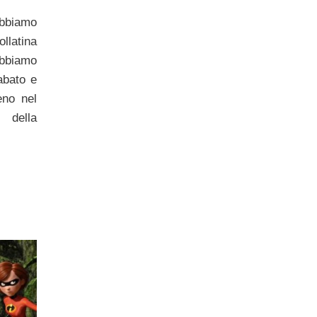
bbiamo
llatina
bbiamo
abato e
no nel
 della