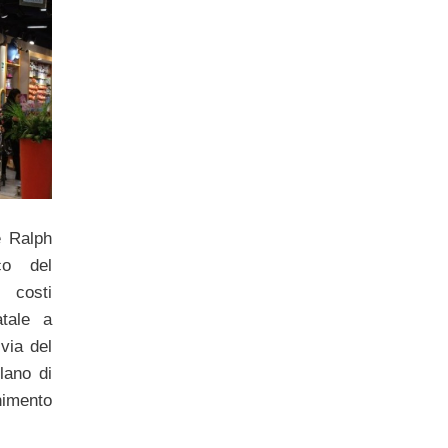
 Ralph
co del
costi
atale a
via del
lano di
nimento