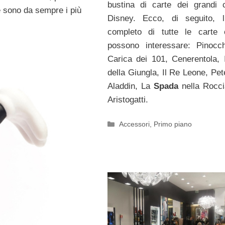
bustina di carte dei grandi c
e sono da sempre i più
Disney. Ecco, di seguito, l
completo di tutte le carte 
possono interessare: Pinocc
Carica dei 101, Cenerentola, I
della Giungla, Il Re Leone, Pet
Aladdin, La
Spada
nella Rocci
Aristogatti.
Categorie
Accessori
,
Primo piano