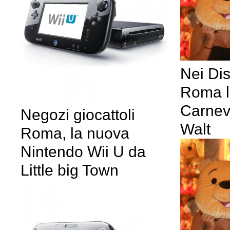
Nei Di
Roma l
Carneva
Negozi giocattoli
Walt
Roma, la nuova
Nintendo Wii U da
Little big Town