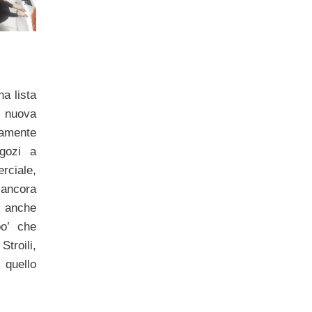
na lista
 nuova
uamente
gozi a
iale,
 ancora
o, anche
po’ che
roili,
, quello