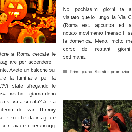
Noi pochissimi giorni fa a
visitato quello lungo la Via Co
(Roma est, appunto) ed a
notato movimento intenso il s
la domenica. Meno, molto me
corso dei restanti giorni
ore a Roma cercate le
settimana.
tagliare per accendere il
nte. Avete un balcone sul
Categorie
Primo piano
,
Sconti e promozioni
are la luminaria per la
1?Vi state sfregando le
tesa perché il giorno dopo
a o si va a scuola? Allora
’interno dei vari
Disney
 le zucche da intagliare
ui ricavare i personaggi