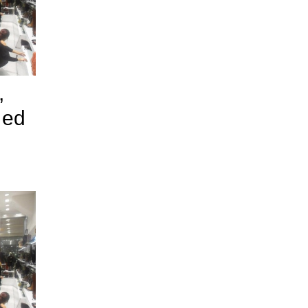
,
 ed