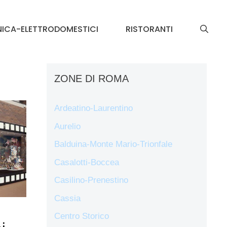
NICA-ELETTRODOMESTICI
RISTORANTI
ZONE DI ROMA
Ardeatino-Laurentino
Aurelio
Balduina-Monte Mario-Trionfale
Casalotti-Boccea
Casilino-Prenestino
Cassia
Centro Storico