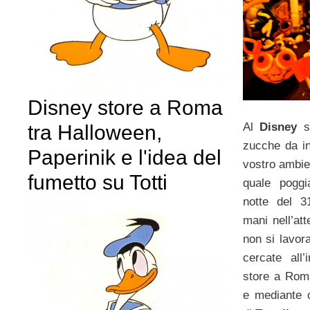
Disney store a Roma
Al
Disney
st
tra Halloween,
zucche da in
Paperinik e l'idea del
vostro ambie
fumetto su Totti
quale poggi
notte del 3
mani nell’at
non si lavor
cercate all
store a Roma
e mediante c