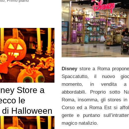
nto
,
Primo piano
Disney
store a Roma propone
Spaccatutto, il nuovo gio
momento, in vendita a 
sney Store a
abbordabili. Proprio sotto N
cco le
Roma, insomma, gli stores in 
Corso ed a Roma Est si affol
 di Halloween
gente e puntano sull’intratte
magico natalizio.