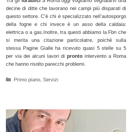
Tra gli
idraulici
a Roma oggi vogliamo segnalarvi una
decine di ditte che lavorano nei campi più disparati di
questo settore. C’è chi è specializzato nell’autosporgo
della fogne e chi invece è un asso della caldaia:
elettrica o a gas.Inoltre, tra questi abbiamo la Fbn che
si merita una citazione particolatre, poiché sulla
stessa Pagine Gialle ha ricevuto quasi 5 stelle su 5
per via dei alcuni lavori di
pronto
intervento a Roma
che hanno risolto parecchi problemi.
Categorie
Primo piano
,
Servizi