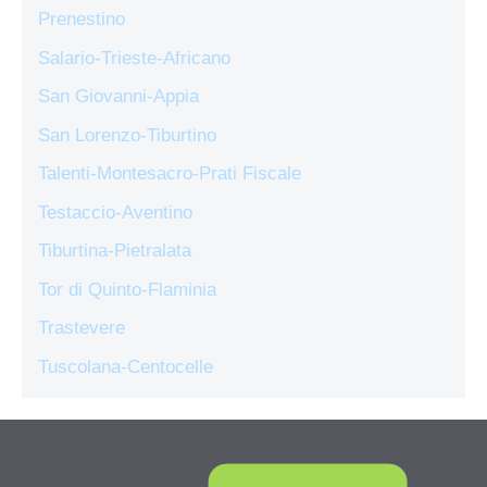
Prenestino
Salario-Trieste-Africano
San Giovanni-Appia
San Lorenzo-Tiburtino
Talenti-Montesacro-Prati Fiscale
Testaccio-Aventino
Tiburtina-Pietralata
Tor di Quinto-Flaminia
Trastevere
Tuscolana-Centocelle