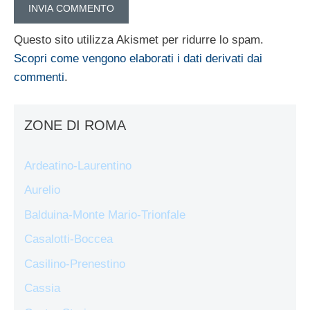
Questo sito utilizza Akismet per ridurre lo spam.
Scopri come vengono elaborati i dati derivati dai
commenti
.
ZONE DI ROMA
Ardeatino-Laurentino
Aurelio
Balduina-Monte Mario-Trionfale
Casalotti-Boccea
Casilino-Prenestino
Cassia