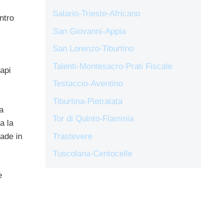
Salario-Trieste-Africano
ntro
San Giovanni-Appia
San Lorenzo-Tiburtino
Talenti-Montesacro-Prati Fiscale
capi
Testaccio-Aventino
Tiburtina-Pietralata
a
Tor di Quinto-Flaminia
a la
Made in
Trastevere
Tuscolana-Centocelle
e