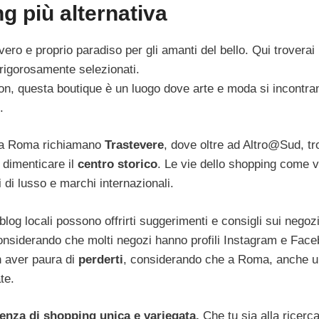
g più alternativa
ro e proprio paradiso per gli amanti del bello. Qui troverai
i rigorosamente selezionati.
on, questa boutique è un luogo dove arte e moda si incontra
.
da a Roma richiamano
Trastevere
, dove oltre ad Altro@Sud, tr
a dimenticare il
centro storico
. Le vie dello shopping come v
 di lusso e marchi internazionali.
blog locali possono offrirti suggerimenti e consigli sui negozi
onsiderando che molti negozi hanno profili Instagram e Fac
n aver paura di
perderti
, considerando che a Roma, anche 
te.
enza di shopping unica e variegata.
Che tu sia alla ricerca