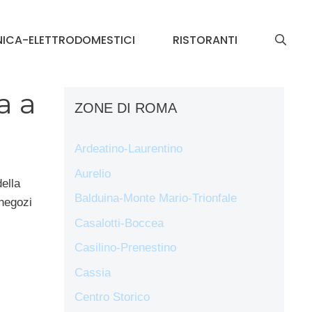
NICA-ELETTRODOMESTICI
RISTORANTI
a a
ZONE DI ROMA
Ardeatino-Laurentino
Aurelio
ella
Balduina-Monte Mario-Trionfale
 negozi
Casalotti-Boccea
Casilino-Prenestino
Cassia
Centro Storico