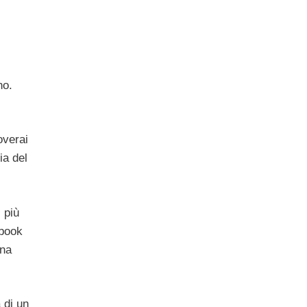
no.
overai
ia del
 più
ebook
una
 di un