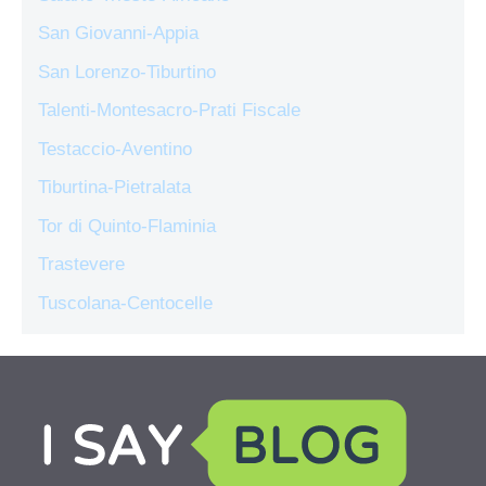
San Giovanni-Appia
San Lorenzo-Tiburtino
Talenti-Montesacro-Prati Fiscale
Testaccio-Aventino
Tiburtina-Pietralata
Tor di Quinto-Flaminia
Trastevere
Tuscolana-Centocelle