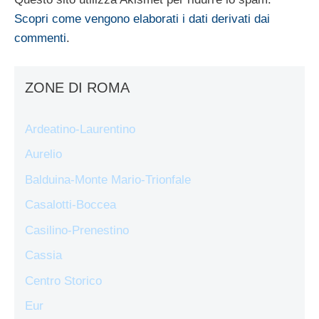
Scopri come vengono elaborati i dati derivati dai
commenti
.
ZONE DI ROMA
Ardeatino-Laurentino
Aurelio
Balduina-Monte Mario-Trionfale
Casalotti-Boccea
Casilino-Prenestino
Cassia
Centro Storico
Eur