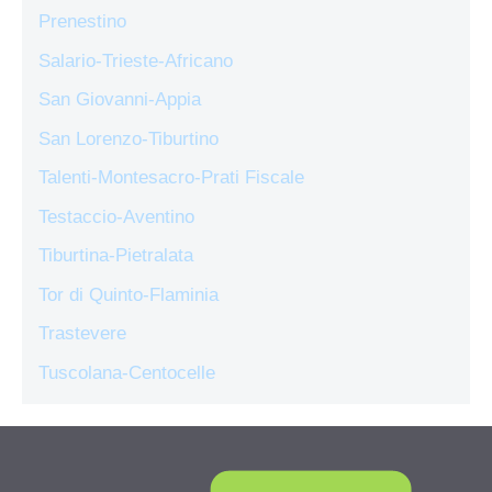
Prenestino
Salario-Trieste-Africano
San Giovanni-Appia
San Lorenzo-Tiburtino
Talenti-Montesacro-Prati Fiscale
Testaccio-Aventino
Tiburtina-Pietralata
Tor di Quinto-Flaminia
Trastevere
Tuscolana-Centocelle