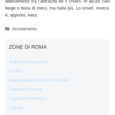
abbinamento tra l’antracite ed il chiaro. In alcuni casi
beige o testa di moro, ma nulla più. Lo smart, invece,
è, appunto, easy.
Categorie
Arredamento
ZONE DI ROMA
Ardeatino-Laurentino
Aurelio
Balduina-Monte Mario-Trionfale
Casalotti-Boccea
Casilino-Prenestino
Cassia