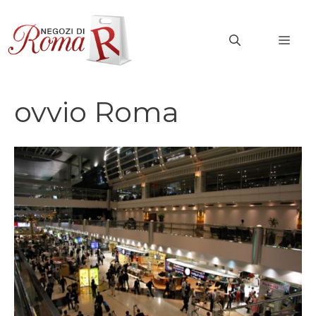
Vai
al
MEN
contenuto
ovvio Roma