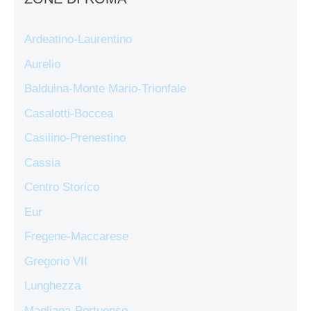
Ardeatino-Laurentino
Aurelio
Balduina-Monte Mario-Trionfale
Casalotti-Boccea
Casilino-Prenestino
Cassia
Centro Storico
Eur
Fregene-Maccarese
Gregorio VII
Lunghezza
Magliana-Portuense