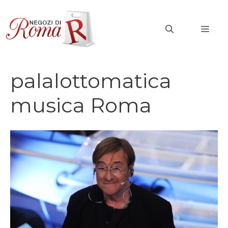
Vai
al
MEN
contenuto
palalottomatica
musica Roma