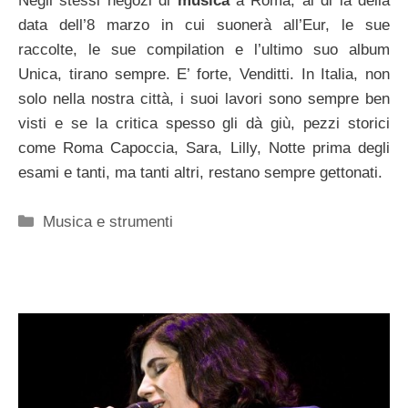
Negli stessi negozi di
musica
a Roma, al di là della
data dell’8 marzo in cui suonerà all’Eur, le sue
raccolte, le sue compilation e l’ultimo suo album
Unica, tirano sempre. E’ forte, Venditti. In Italia, non
solo nella nostra città, i suoi lavori sono sempre ben
visti e se la critica spesso gli dà giù, pezzi storici
come Roma Capoccia, Sara, Lilly, Notte prima degli
esami e tanti, ma tanti altri, restano sempre gettonati.
Categorie
Musica e strumenti