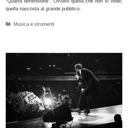
“Quarta dimensione”. Ovvero quella che non si vede,
quella nascosta al grande pubblico.
Categorie
Musica e strumenti