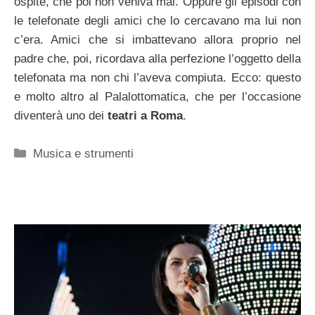
ospite, che poi non veniva mai. Oppure gli episodi con
le telefonate degli amici che lo cercavano ma lui non
c’era. Amici che si imbattevano allora proprio nel
padre che, poi, ricordava alla perfezione l’oggetto della
telefonata ma non chi l’aveva compiuta. Ecco: questo
e molto altro al Palalottomatica, che per l’occasione
diventerà uno dei
teatri a Roma
.
Categorie
Musica e strumenti