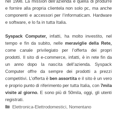
nel 1998. La mission dell’azienda è quella di produrre
e fornire alla propria clientela non solo pc, ma anche
componenti e accessori per l’informaticam. Hardware
e software, e lo fa in tutta Italia.
Syspack Computer,
infatti, ha molto investito, nel
tempo e fin da subito, nelle
meraviglie della Rete,
come canale privilegiato per l’offerta dei propri
prodotti. Il sito di e-commerce, infatti, è in rete fin da
un anno dopo la nascita dell’azienda. Syspack
Computer offre da sempre dei prodotti a prezzi
competitivi. L’offerta è
ben assortita
e il sito è un vero
e proprio punto di riferimento per tutta Italia, con
7mila
visite al giorno.
E sono più di 50mila, oggi, gli utenti
registrati.
Categorie
Elettronica-Elettrodomestici
,
Nomentano