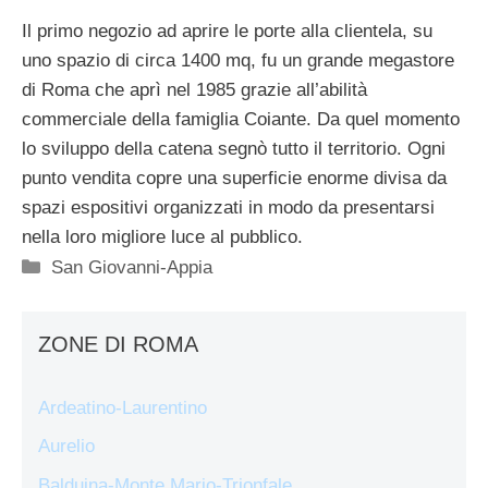
Il primo negozio ad aprire le porte alla clientela, su
uno spazio di circa 1400 mq, fu un grande megastore
di Roma che aprì nel 1985 grazie all’abilità
commerciale della famiglia Coiante. Da quel momento
lo sviluppo della catena segnò tutto il territorio. Ogni
punto vendita copre una superficie enorme divisa da
spazi espositivi organizzati in modo da presentarsi
nella loro migliore luce al pubblico.
Categorie
San Giovanni-Appia
ZONE DI ROMA
Ardeatino-Laurentino
Aurelio
Balduina-Monte Mario-Trionfale