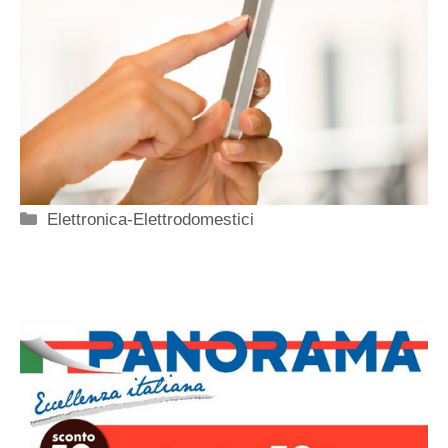
Categorie
Elettronica-Elettrodomestici