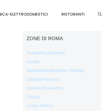
NICA-ELETTRODOMESTICI
RISTORANTI
ZONE DI ROMA
Ardeatino-Laurentino
Aurelio
Balduina-Monte Mario-Trionfale
Casalotti-Boccea
Casilino-Prenestino
Cassia
Centro Storico