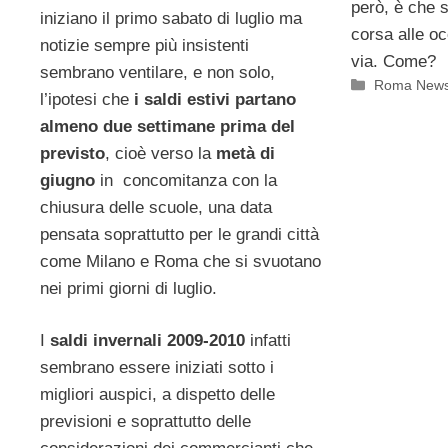
però, è che 
iniziano il primo sabato di luglio ma
corsa alle oc
notizie sempre più insistenti
via. Come?
sembrano ventilare, e non solo,
Categorie
Roma New
l’ipotesi che
i saldi estivi partano
almeno due settimane prima del
previsto
, cioè verso la
metà di
giugno
in concomitanza con la
chiusura delle scuole, una data
pensata soprattutto per le grandi città
come Milano e Roma che si svuotano
nei primi giorni di luglio.
I
saldi invernali 2009-2010
infatti
sembrano essere iniziati sotto i
migliori auspici, a dispetto delle
previsioni e soprattutto delle