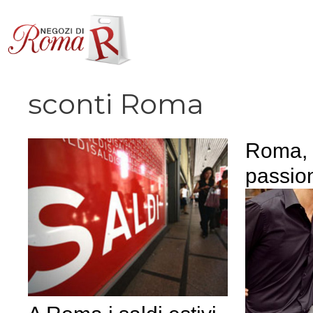
Vai
al
contenuto
sconti Roma
Roma, 
passio