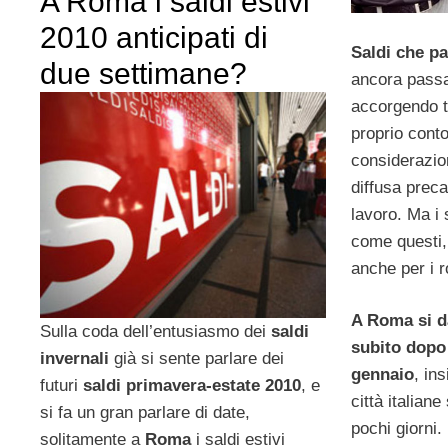
A Roma i saldi estivi
2010 anticipati di
Saldi che p
due settimane?
ancora passa
accorgendo tu
proprio cont
considerazio
diffusa preca
lavoro. Ma i 
come questi,
anche per i 
A Roma si da
Sulla coda dell’entusiasmo dei
saldi
subito dopo
invernali
già si sente parlare dei
gennaio
, in
futuri
saldi primavera-estate 2010
, e
città italian
si fa un gran parlare di date,
pochi giorni.
solitamente a
Roma
i saldi estivi