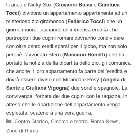
Franco e Nicky Sox (
Giovanni Buss
i e
Gianluca
Tocci
) dividono un appartamento appartenente ad un
misterioso zio giramondo (
Federico Tocci
) che un
giorno muore, lasciando un’immensa eredità che
purtroppo i due cugini romani dovranno condividere
con oltre cento eredi sparsi per il globo, ma non solo
perchè l’avvocato Stern (
Massimo Bonetti
) che ha
portato la notizia dellla dipartita dello zio, gli comunica
che anche il loro appartamento fa parte dell’eredità e
dovrà essere diviso con Miranda e Rosy (
Angela di
Sante
e
Giuliana Vigogna
) due sorelle spagnole. La
convivenza forzata dei due cugini con le ragazze, in
attesa che le ripartizione dell’appartamento venga
espletata, scatenerà una vera guerra.
Categorie
Centro Storico
,
Cinema e teatro
,
Roma News
,
Zone di Roma