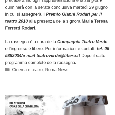
precederanno ogni rappresentazione e la
sei giorni
culminerà con la serata conclusiva martedì 29 giugno
in cui si assegnerà il
Premio Gianni Rodari per il
teatro 2010
alla presenza della signora
Maria Teresa
Ferretti Rodari
.
La rassegna è a cura della
Compagnia Teatro Verde
e l’ingresso è libero. Per informazioni e contatti
tel. 06
5882034/e-mail
teatroverde@libero.it
Dopo il salto il
programma completo della rassegna.
Categorie
Cinema e teatro
,
Roma News