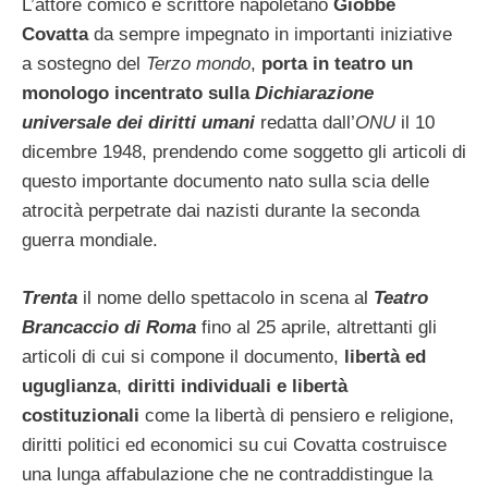
L’attore comico e scrittore napoletano
Giobbe
Covatta
da sempre impegnato in importanti iniziative
a sostegno del
Terzo mondo
,
porta in teatro un
monologo incentrato sulla
Dichiarazione
universale dei diritti umani
redatta dall’
ONU
il 10
dicembre 1948, prendendo come soggetto gli articoli di
questo importante documento nato sulla scia delle
atrocità perpetrate dai nazisti durante la seconda
guerra mondiale.
Trenta
il nome dello spettacolo in scena al
Teatro
Brancaccio di Roma
fino al 25 aprile, altrettanti gli
articoli di cui si compone il documento,
libertà ed
uguglianza
,
diritti individuali e libertà
costituzionali
come la libertà di pensiero
e
religione,
diritti politici ed economici su cui Covatta costruisce
una lunga affabulazione che ne contraddistingue la