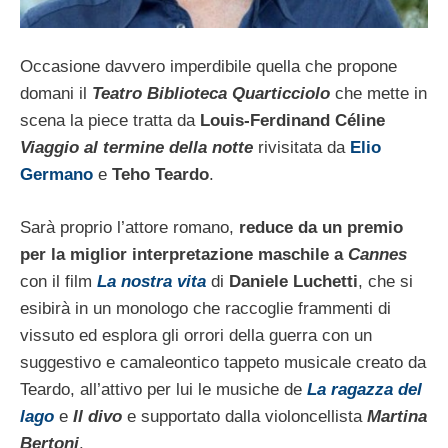
Occasione davvero imperdibile quella che propone
domani il
Teatro Biblioteca Quarticciolo
che mette in
scena la piece tratta da
Louis-Ferdinand Céline
Viaggio al termine della notte
rivisitata da
Elio
Germano
e
Teho Teardo
.
Sarà proprio l’attore romano,
reduce da un premio
per la miglior interpretazione maschile a
Cannes
con il film
La nostra vita
di
Daniele Luchetti
, che si
esibirà in un monologo che raccoglie frammenti di
vissuto ed esplora gli orrori della guerra con un
suggestivo e camaleontico tappeto musicale creato da
Teardo, all’attivo per lui le musiche de
La ragazza del
lago
e
Il divo
e supportato dalla violoncellista
Martina
Bertoni
.