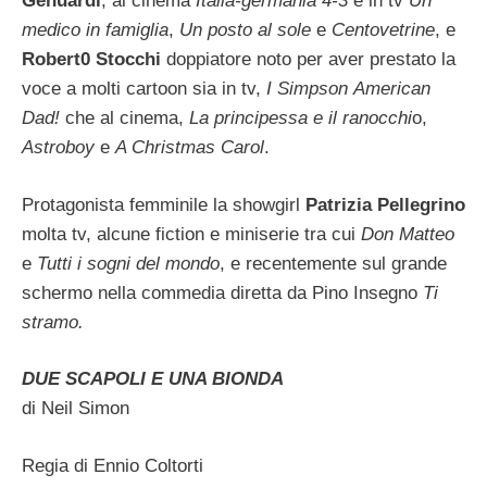
Genuardi
, al cinema
Italia-germania 4-3
e in tv
Un
medico in famiglia
,
Un posto al sole
e
Centovetrine
, e
Robert0 Stocchi
doppiatore noto per aver prestato la
voce a molti cartoon sia in tv,
I Simpson
American
Dad!
che al cinema,
La principessa e il ranocchi
o,
Astroboy
e
A Christmas Carol
.
Protagonista femminile la showgirl
Patrizia Pellegrino
molta tv, alcune fiction e miniserie tra cui
Don Matteo
e
Tutti i sogni del mondo
, e recentemente sul grande
schermo nella commedia diretta da Pino Insegno
Ti
stramo.
DUE SCAPOLI E UNA BIONDA
di Neil Simon
Regia di Ennio Coltorti