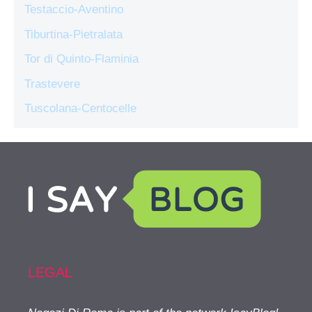
Testaccio-Aventino
Tiburtina-Pietralata
Tor di Quinto-Flaminia
Trastevere
Tuscolana-Centocelle
LEGAL