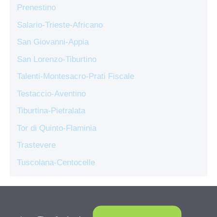
Prenestino
Salario-Trieste-Africano
San Giovanni-Appia
San Lorenzo-Tiburtino
Talenti-Montesacro-Prati Fiscale
Testaccio-Aventino
Tiburtina-Pietralata
Tor di Quinto-Flaminia
Trastevere
Tuscolana-Centocelle