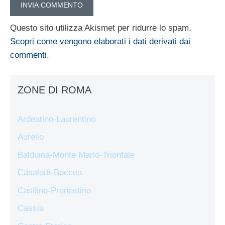
Questo sito utilizza Akismet per ridurre lo spam.
Scopri come vengono elaborati i dati derivati dai
commenti
.
ZONE DI ROMA
Ardeatino-Laurentino
Aurelio
Balduina-Monte Mario-Trionfale
Casalotti-Boccea
Casilino-Prenestino
Cassia