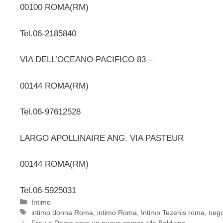
00100 ROMA(RM)
Tel.06-2185840
VIA DELL’OCEANO PACIFICO 83 –
00144 ROMA(RM)
Tel.06-97612528
LARGO APOLLINAIRE ANG. VIA PASTEUR
00144 ROMA(RM)
Tel.06-5925031
Categorie
Intimo
Tag
intimo donna Roma
,
intimo Roma
,
Intimo Tezenis roma
,
nego
Frau a Roma apre un nuovo corner alla Balduina