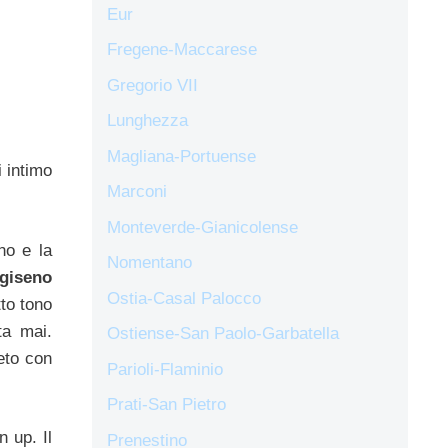
Eur
Fregene-Maccarese
Gregorio VII
Lunghezza
Magliana-Portuense
 intimo
Marconi
Monteverde-Gianicolense
no e la
Nomentano
giseno
Ostia-Casal Palocco
tto tono
ta mai.
Ostiense-San Paolo-Garbatella
eto con
Parioli-Flaminio
Prati-San Pietro
n up. Il
Prenestino