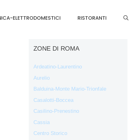
NICA-ELETTRODOMESTICI
RISTORANTI
ZONE DI ROMA
Ardeatino-Laurentino
Aurelio
Balduina-Monte Mario-Trionfale
Casalotti-Boccea
Casilino-Prenestino
Cassia
Centro Storico