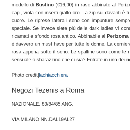
modello di
Bustino
(€16,90) in raso abbinato al Perizo
capi, viola con inserti giallo oro. La zip sul davanti 
cuore. Le riprese laterali seno con impunture sempr
speciale. Se invece siete più delle dark ladies vi con
ricamati e sfondo rosa antico. Abbinabile al
Perizoma
è davvero un must have per tutte le donne. La cerniera
rosa appena sotto il seno. Le spalline sono come le r
sensuale o sbarazzino che ci sia? Entrate in uno dei
n
Photo credit|
lachiacchiera
Negozi Tezenis a Roma
NAZIONALE, 83/84/85 ANG.
VIA MILANO NN.DAL19AL27