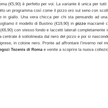
ma (€5,90) è perfetto per voi. La variante è unica per tutti
è tutto un programma così come il pizzo oro sul seno con scol
e in giallo. Una vera chicca per chi sta pensando ad una
sigliamo il modello di Bustino (€19,90) in
pizzo
macramè co
(€6,90) con stesso fondo e laccetti laterali completamente 
 centrale è sottolineata dal nero del pizzo e poi si nasconde
iprese, in cotone nero. Pronte ad affrontare l’inverno nel m
egozi Tezenis di Roma
e venite a scoprire la nuova collezi