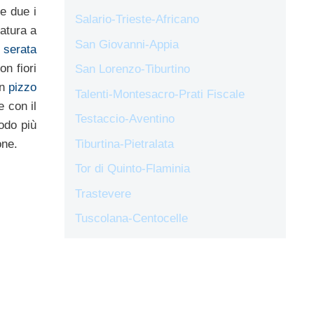
 e due i
Salario-Trieste-Africano
latura a
San Giovanni-Appia
serata
n fiori
San Lorenzo-Tiburtino
in
pizzo
Talenti-Montesacro-Prati Fiscale
 con il
Testaccio-Aventino
odo più
Tiburtina-Pietralata
one.
Tor di Quinto-Flaminia
Trastevere
Tuscolana-Centocelle