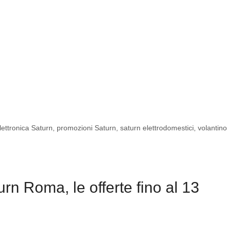
lettronica Saturn
,
promozioni Saturn
,
saturn elettrodomestici
,
volantino 
n Roma, le offerte fino al 13