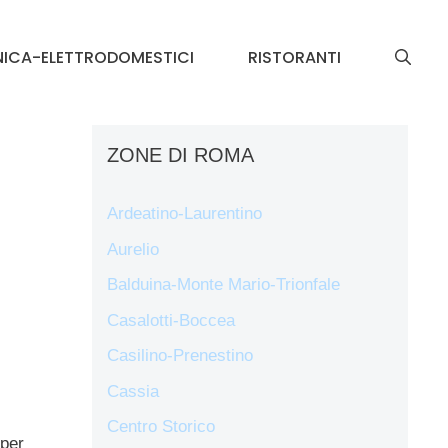
NICA-ELETTRODOMESTICI
RISTORANTI
ZONE DI ROMA
Ardeatino-Laurentino
Aurelio
Balduina-Monte Mario-Trionfale
Casalotti-Boccea
Casilino-Prenestino
Cassia
Centro Storico
 per