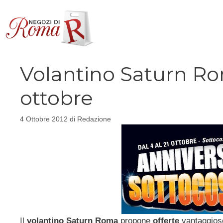
Vai
al
contenuto
Volantino Saturn Roma
ottobre
4 Ottobre 2012
di
Redazione
Il
volantino Saturn Roma
propone
offerte
vantaggiose