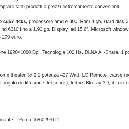
i comprare tanti prodotti a prezzi estremamente convenienti.
o cq57-440s
, processore amd e-300. Ram 4 gb. Hard disk 3
 hd 6310 fino a 1,92 gb. Display led 15,6”. Microsoft window
 299 euro.
one 1920×1080 Dpi. Tecnologia 100 Hz. DLNA All-Share, 1 p
home theater 3d 2.1 potenza 427 Watt, LG Remote, casse reg
’angolo di diffusione del suono), lettore Blu-ray 3D, il cui co
ramante – Roma 06/60296111