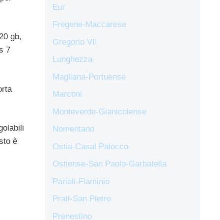
Eur
Fregene-Maccarese
20 gb,
Gregorio VII
s 7
Lunghezza
Magliana-Portuense
orta
Marconi
Monteverde-Gianicolense
olabili
Nomentano
sto è
Ostia-Casal Palocco
Ostiense-San Paolo-Garbatella
Parioli-Flaminio
Prati-San Pietro
Prenestino