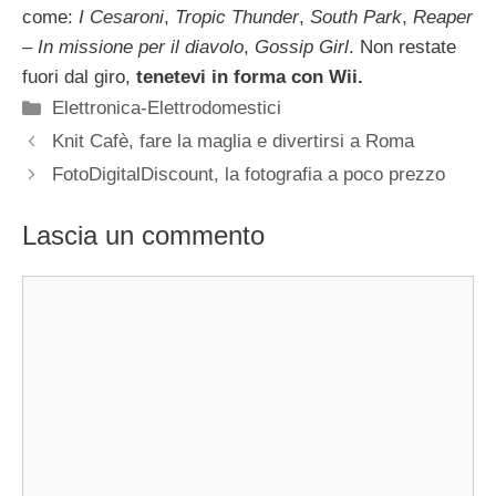
come:
I Cesaroni
,
Tropic Thunder
,
South Park
,
Reaper
– In missione per il diavolo
,
Gossip Girl
. Non restate
fuori dal giro,
tenetevi in forma con Wii.
Categorie
Elettronica-Elettrodomestici
Knit Cafè, fare la maglia e divertirsi a Roma
FotoDigitalDiscount, la fotografia a poco prezzo
Lascia un commento
Commento