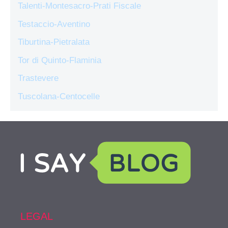
Talenti-Montesacro-Prati Fiscale
Testaccio-Aventino
Tiburtina-Pietralata
Tor di Quinto-Flaminia
Trastevere
Tuscolana-Centocelle
LEGAL