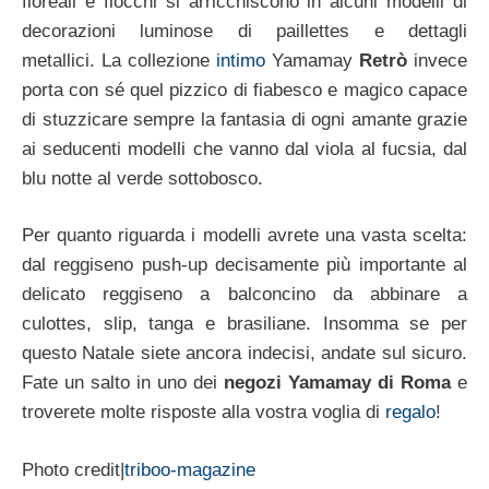
floreali e fiocchi si arricchiscono in alcuni modelli di
decorazioni luminose di paillettes e dettagli
metallici. La collezione
intimo
Yamamay
Retrò
invece
porta con sé quel pizzico di fiabesco e magico capace
di stuzzicare sempre la fantasia di ogni amante grazie
ai seducenti modelli che vanno dal viola al fucsia, dal
blu notte al verde sottobosco.
Per quanto riguarda i modelli avrete una vasta scelta:
dal reggiseno push-up decisamente più importante al
delicato reggiseno a balconcino da abbinare a
culottes, slip, tanga e brasiliane. Insomma se per
questo Natale siete ancora indecisi, andate sul sicuro.
Fate un salto in uno dei
negozi Yamamay di Roma
e
troverete molte risposte alla vostra voglia di
regalo
!
Photo credit|
triboo-magazine