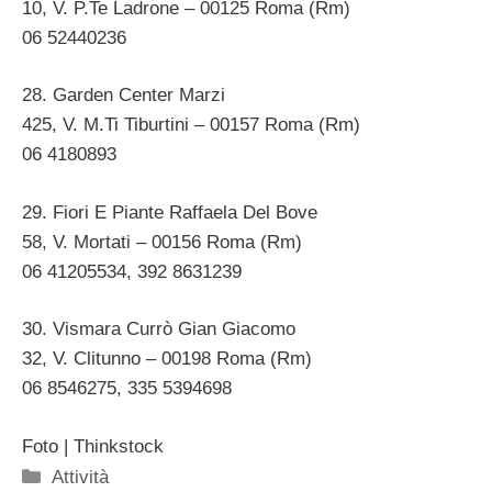
10, V. P.Te Ladrone – 00125 Roma (Rm)
06 52440236
28. Garden Center Marzi
425, V. M.Ti Tiburtini – 00157 Roma (Rm)
06 4180893
29. Fiori E Piante Raffaela Del Bove
58, V. Mortati – 00156 Roma (Rm)
06 41205534, 392 8631239
30. Vismara Currò Gian Giacomo
32, V. Clitunno – 00198 Roma (Rm)
06 8546275, 335 5394698
Foto | Thinkstock
Categorie
Attività