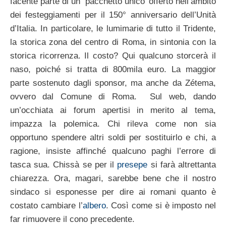
facente parte di un ‘pacchetto unico’ offerto nell’ambito
dei festeggiamenti per il 150° anniversario dell’Unità
d’Italia. In particolare, le lumimarie di tutto il Tridente,
la storica zona del centro di Roma, in sintonia con la
storica ricorrenza. Il costo? Qui qualcuno storcerà il
naso, poiché si tratta di 800mila euro. La maggior
parte sostenuto dagli sponsor, ma anche da Zétema,
ovvero dal Comune di Roma. Sul web, dando
un’occhiata ai forum apertisi in merito al tema,
impazza la polemica. Chi rileva come non sia
opportuno spendere altri soldi per sostituirlo e chi, a
ragione, insiste affinché qualcuno paghi l’errore di
tasca sua. Chissà se per il
presepe
si farà altrettanta
chiarezza. Ora, magari, sarebbe bene che il nostro
sindaco si esponesse per dire ai romani quanto è
costato cambiare l’
albero
. Così come si è imposto nel
far rimuovere il cono precedente.