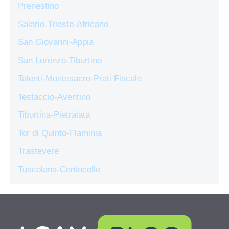
Prenestino
Salario-Trieste-Africano
San Giovanni-Appia
San Lorenzo-Tiburtino
Talenti-Montesacro-Prati Fiscale
Testaccio-Aventino
Tiburtina-Pietralata
Tor di Quinto-Flaminia
Trastevere
Tuscolana-Centocelle