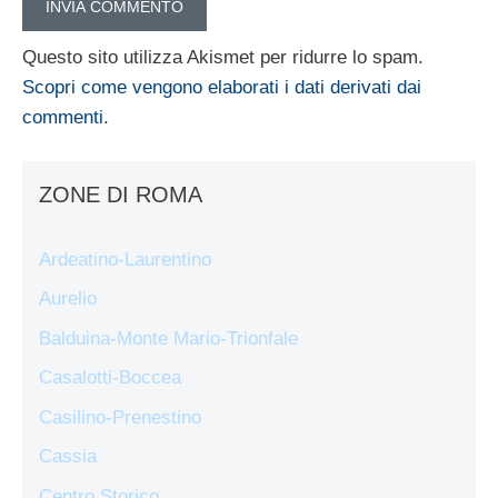
Questo sito utilizza Akismet per ridurre lo spam.
Scopri come vengono elaborati i dati derivati dai
commenti
.
ZONE DI ROMA
Ardeatino-Laurentino
Aurelio
Balduina-Monte Mario-Trionfale
Casalotti-Boccea
Casilino-Prenestino
Cassia
Centro Storico