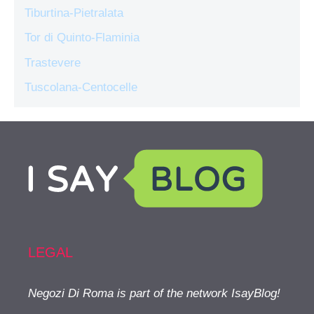
Tiburtina-Pietralata
Tor di Quinto-Flaminia
Trastevere
Tuscolana-Centocelle
LEGAL
Negozi Di Roma is part of the network IsayBlog!