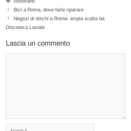
Tag
Ristoranti
Bici a Roma, dove farle riparare
Negozi di dischi a Roma: ampia scelta da
Discoteca Laziale
Lascia un commento
Commento
Nome