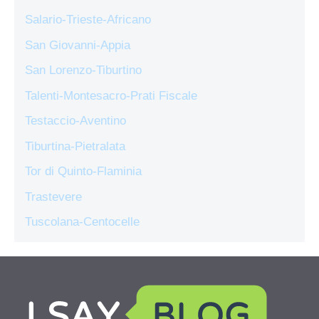
Salario-Trieste-Africano
San Giovanni-Appia
San Lorenzo-Tiburtino
Talenti-Montesacro-Prati Fiscale
Testaccio-Aventino
Tiburtina-Pietralata
Tor di Quinto-Flaminia
Trastevere
Tuscolana-Centocelle