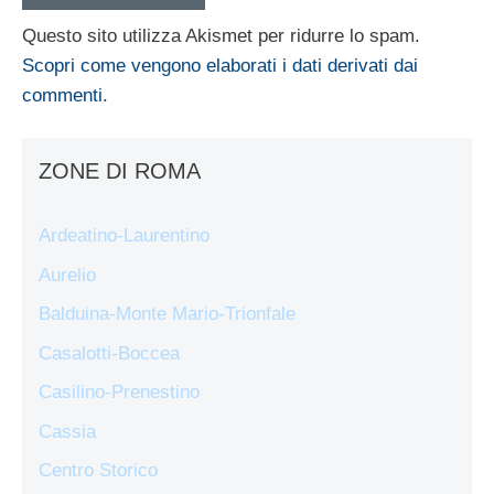
Questo sito utilizza Akismet per ridurre lo spam.
Scopri come vengono elaborati i dati derivati dai
commenti
.
ZONE DI ROMA
Ardeatino-Laurentino
Aurelio
Balduina-Monte Mario-Trionfale
Casalotti-Boccea
Casilino-Prenestino
Cassia
Centro Storico